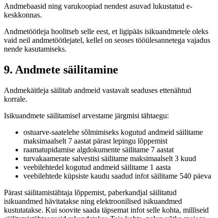
Andmebaasid ning varukoopiad nendest asuvad lukustatud e-
keskkonnas.
Andmetöötleja hoolitseb selle eest, et ligipääs isikuandmetele oleks
vaid neil andmetöötlejatel, kellel on seoses tööülesannetega vajadus
nende kasutamiseks.
9. Andmete säilitamine
Andmekäitleja säilitab andmeid vastavalt seaduses ettenähtud
korrale.
Isikuandmete säilitamisel arvestame järgmisi tähtaegu:
ostuarve-saatelehe sõlmimiseks kogutud andmeid säilitame
maksimaalselt 7 aastat pärast lepingu lõppemist
raamatupidamise algdokumente säilitame 7 aastat
turvakaamerate salvestisi säilitame maksimaalselt 3 kuud
veebilehtedel kogutud andmeid säilitame 1 aasta
veebilehtede küpsiste kaudu saadud infot säilitame 540 päeva
Pärast säilitamistähtaja lõppemist, paberkandjal säilitatud
isikuandmed hävitatakse ning elektroonilised isikuandmed
kustutatakse. Kui soovite saada täpsemat infot selle kohta, milliseid