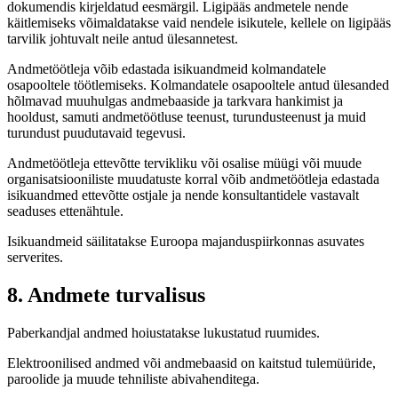
dokumendis kirjeldatud eesmärgil. Ligipääs andmetele nende
käitlemiseks võimaldatakse vaid nendele isikutele, kellele on ligipääs
tarvilik johtuvalt neile antud ülesannetest.
Andmetöötleja võib edastada isikuandmeid kolmandatele
osapooltele töötlemiseks. Kolmandatele osapooltele antud ülesanded
hõlmavad muuhulgas andmebaaside ja tarkvara hankimist ja
hooldust, samuti andmetöötluse teenust, turundusteenust ja muid
turundust puudutavaid tegevusi.
Andmetöötleja ettevõtte tervikliku või osalise müügi või muude
organisatsiooniliste muudatuste korral võib andmetöötleja edastada
isikuandmed ettevõtte ostjale ja nende konsultantidele vastavalt
seaduses ettenähtule.
Isikuandmeid säilitatakse Euroopa majanduspiirkonnas asuvates
serverites.
8. Andmete turvalisus
Paberkandjal andmed hoiustatakse lukustatud ruumides.
Elektroonilised andmed või andmebaasid on kaitstud tulemüüride,
paroolide ja muude tehniliste abivahenditega.