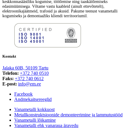
keskkonnasäästliku kogumise, töötlemise ning taaskäitlemiseks
edasimüümisega. Võtame vastu kaableid (ainult ettevõtetelt),
elektroonikajäätmeid, trafosid ja akusid. Pakume teenust vanametalli
kogumiseks ja demontaažiks kliendi territooriumil.
Kontakt
Jalaka 60B, 50109 Tartu
Telefon:
+372 740 0510
Faks:
+372 740 0612
E-post:
info@em.ee
Facebook
Andmekaitsereeglid
Vanametalli kokkuost
Metallkonstruktsioonide demonteerimine ja lammutustööd
Vanametalli lõikamine
Vanametalli ehk vanaraua äravedu