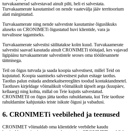
turvakaamerad salvestavad ainult pilti, heli ei salvestata.
Turvakaamerate kasutamisel on nende vaatevälja jääv territoorium
alati märgistatud.
Turvakaamerate ning nende salvestiste kasutamise õiguslikuks
aluseks on CRONIMETi õigustatud huvi klientide, vara ja
turvalisuse tagamiseks.
Turvakaamerate salvestisi säilitatakse kolm kuud. Turvakaamerate
salvestisi saavad kasutada ainult CRONIMETi töötajad, kes vajavad
ligipääsu turvakaamerate salvestistele seoses oma tööülesannete
täitmisega.
Teil on õigus tutvuda ja saada koopia salvestisest, millel Teid on
kujutatud. Koopia saamiseks salvestisest palun esitage taotlus.
Taotlus palun esitada andmekaitsereeglites toodud kontaktandmetel.
Taotluses kirjeldage võimalikult võimalikult täpselt aega (kuupäev,
kellaaeg) ning kohta, millal on Teie kujutis salvestatud.
CRONIMETil on õigus jätta taotlus rahuldamata, kui Teie taotluse
rahuldamine kahjustaks teiste isikute õigusi ja vabadusi.
6. CRONIMETi veebilehed ja teenused
CRONIMET võimaldab oma klientidele veebilehe kaudu