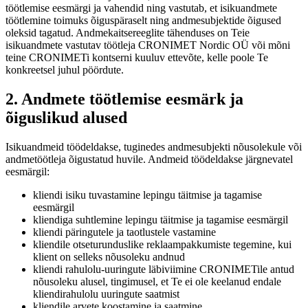
töötlemise eesmärgi ja vahendid ning vastutab, et isikuandmete
töötlemine toimuks õiguspäraselt ning andmesubjektide õigused
oleksid tagatud. Andmekaitsereeglite tähenduses on Teie
isikuandmete vastutav töötleja CRONIMET Nordic OÜ või mõni
teine CRONIMETi kontserni kuuluv ettevõte, kelle poole Te
konkreetsel juhul pöördute.
2. Andmete töötlemise eesmärk ja
õiguslikud alused
Isikuandmeid töödeldakse, tuginedes andmesubjekti nõusolekule või
andmetöötleja õigustatud huvile. Andmeid töödeldakse järgnevatel
eesmärgil:
kliendi isiku tuvastamine lepingu täitmise ja tagamise
eesmärgil
kliendiga suhtlemine lepingu täitmise ja tagamise eesmärgil
kliendi päringutele ja taotlustele vastamine
kliendile otseturunduslike reklaampakkumiste tegemine, kui
klient on selleks nõusoleku andnud
kliendi rahulolu-uuringute läbiviimine CRONIMETile antud
nõusoleku alusel, tingimusel, et Te ei ole keelanud endale
kliendirahulolu uuringute saatmist
kliendile arvete koostamine ja saatmine