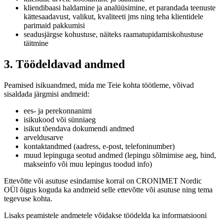
kliendibaasi haldamine ja analüüsimine, et parandada teenuste
kättesaadavust, valikut, kvaliteeti jms ning teha klientidele
parimaid pakkumisi
seadusjärgse kohustuse, näiteks raamatupidamiskohustuse
täitmine
3. Töödeldavad andmed
Peamised isikuandmed, mida me Teie kohta töötleme, võivad
sisaldada järgmisi andmeid:
ees- ja perekonnanimi
isikukood või sünniaeg
isikut tõendava dokumendi andmed
arveldusarve
kontaktandmed (aadress, e-post, telefoninumber)
muud lepinguga seotud andmed (lepingu sõlmimise aeg, hind,
makseinfo või muu lepingus toodud info)
Ettevõtte või asutuse esindamise korral on CRONIMET Nordic
OÜl õigus koguda ka andmeid selle ettevõtte või asutuse ning tema
tegevuse kohta.
Lisaks peamistele andmetele võidakse töödelda ka informatsiooni