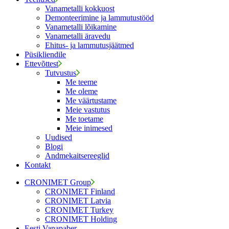
Vanametalli kokkuost
Demonteerimine ja lammutustööd
Vanametalli lõikamine
Vanametalli äravedu
Ehitus- ja lammutusjäätmed
Püsikliendile
Ettevõttest
Tutvustus
Me teeme
Me oleme
Me väärtustame
Meie vastutus
Me toetame
Meie inimesed
Uudised
Blogi
Andmekaitsereeglid
Kontakt
CRONIMET Group
CRONIMET Finland
CRONIMET Latvia
CRONIMET Turkey
CRONIMET Holding
Eesti Vanapaber