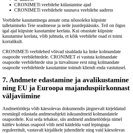
CRONIMETi veebilehe külastamise ajad
CRONIMETi veebilehele suunava veebilehe aadress
Veebilehe kasutamisega annate oma nõusoleku küpsiste
talletamiseks Teie seadmesse ja neile juurdepääsuks. Teil on õigus
igal ajal küpsiste kasutamine keelata. Kui otsustate küpsiste
kasutamise keelata, võib juhtuda, et kõik veebilehe osad ei toimi
korralikult.
CRONIMETi veebilehed võivad sisaldada ka linke kolmandate
osapoolte veebilehtedele. CRONIMET ei vastuta kolmandate
osapoolte veebilehtede sisu ja turvalisuse eest ning kolmandate
osapoolte veebilehtede kasutamine toimub kliendi enda vastutusel.
7. Andmete edastamine ja avalikustamine
ning EU ja Euroopa majanduspiirkonnast
väljaviimine
Andmetöötleja võib käesolevas dokumendis järgnevalt kirjeldatud
eesmärgil edastada andmesubjekti isikuandmeid kolmandatele
osapooltele. Kui seda tehakse, siis andmeid andmetöötleja nimel
käitlev kolmas osapool võib neid käidelda vaid lepinguga
reguleeritult, vastavalt kirjalikele juhenditele ning vaid käesolevas