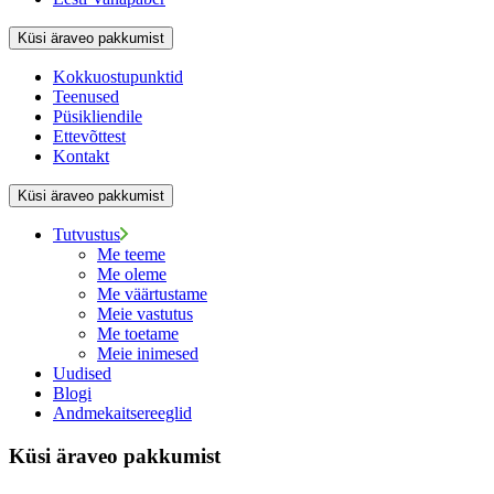
Küsi äraveo pakkumist
Kokkuostupunktid
Teenused
Püsikliendile
Ettevõttest
Kontakt
Küsi äraveo pakkumist
Tutvustus
Me teeme
Me oleme
Me väärtustame
Meie vastutus
Me toetame
Meie inimesed
Uudised
Blogi
Andmekaitsereeglid
Küsi äraveo pakkumist