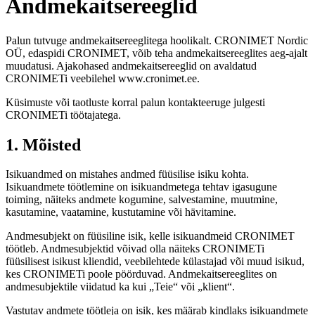
Andmekaitsereeglid
Palun tutvuge andmekaitsereeglitega hoolikalt. CRONIMET Nordic
OÜ, edaspidi CRONIMET, võib teha andmekaitsereeglites aeg-ajalt
muudatusi. Ajakohased andmekaitsereeglid on avaldatud
CRONIMETi veebilehel www.cronimet.ee.
Küsimuste või taotluste korral palun kontakteeruge julgesti
CRONIMETi töötajatega.
1. Mõisted
Isikuandmed on mistahes andmed füüsilise isiku kohta.
Isikuandmete töötlemine on isikuandmetega tehtav igasugune
toiming, näiteks andmete kogumine, salvestamine, muutmine,
kasutamine, vaatamine, kustutamine või hävitamine.
Andmesubjekt on füüsiline isik, kelle isikuandmeid CRONIMET
töötleb. Andmesubjektid võivad olla näiteks CRONIMETi
füüsilisest isikust kliendid, veebilehtede külastajad või muud isikud,
kes CRONIMETi poole pöörduvad. Andmekaitsereeglites on
andmesubjektile viidatud ka kui „Teie“ või „klient“.
Vastutav andmete töötleja on isik, kes määrab kindlaks isikuandmete