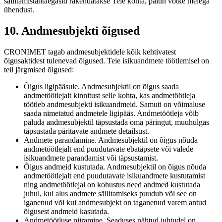
säilitamistähtaegasid rakendatakse Teie kohta, palun võtke meiega
ühendust.
10. Andmesubjekti õigused
CRONIMET tagab andmesubjektidele kõik kehtivatest
õigusaktidest tulenevad õigused. Teie isikuandmete töötlemisel on
teil järgmised õigused:
Õigus ligipääsule. Andmesubjektil on õigus saada
andmetöötlejalt kinnitust selle kohta, kas andmetöötleja
töötleb andmesubjekti isikuandmeid. Samuti on võimaluse
saada nimetatud andmetele ligipääs. Andmetöötleja võib
paluda andmesubjektil täpsustada oma päringut, muuhulgas
täpsustada päritavate andmete detailsust.
Andmete parandamine. Andmesubjektil on õigus nõuda
andmetöötlejalt end puudutavate ebatäpsete või valede
isikuandmete parandamist või täpsustamist.
Õigus andmeid kustutada. Andmesubjektil on õigus nõuda
andmetöötlejalt end puudutavate isikuandmete kustutamist
ning andmetöötlejal on kohustus need andmed kustutada
juhul, kui alus andmete säilitamiseks puudub või see on
iganenud või kui andmesubjekt on taganenud varem antud
õigusest andmeid kasutada.
Andmetöötluse piiramine. Seaduses nähtud juhtudel on