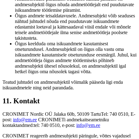
andmesubjektil õigus nõuda andmetöötlejalt end puudutavate
isikuandmete töötlemise piiramist.
Õigus andmete teisaldatavusele. Andmesubjekt võib seaduses
nähtud juhtudel nõuda end puudutavate isikuandmete
edastamist loetaval ja kättesaadaval viisil endale või mõnele
teisele andmetöötlejale ilma senise andmetöötleja poolsete
takistusteta.
Õigus keelduda oma isikuandmete kasutamisest
otseturundusel. Andmesubjektil on õigus olla vastu oma
isikuandmete kasutamisele otseturunduse eesmärgil. Juhul, kui
andmetöötleja õigus andmete töötlemiseks põhineb
andmesubjekti ühesel nõusolekul, on andmesubjektil igal
hetkel õigus oma nõusolek tagasi võtta.
Teatud juhtudel on andmesubjektil võimalik pääseda ligi enda
isikuandmetele ning neid parandada.
11. Kontakt
CRONIMET Nordic OÜ Jalaka 60b, 50109 TartuTel: 740 0510, E-
post:
info@em.ee
CRONIMETi andmekaitseametniku
kontaktandmed:tel: 740 0510, e-post:
info@em.ee
CRONIMET reageerib andmesubjekti päringule, võttes vajadusel