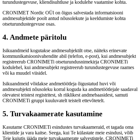
turundustegevuse, kliendisuhtluse ja kodulehe vaatamise kohta.
CRONIMET Nordic OÜl on õigus salvestada informatsiooni
andmesubjektide poolt antud nõusolekute ja keeldumiste kohta
otseturundustegevuse osas.
4. Andmete päritolu
Isikuandmeid kogutakse andmesubjektilt otse, näiteks erinevate
kommunikatsioonivahendite abil (telefon, e-post), kui andmesubjekt
registreerub CRONIMETi otseturundusnimekirja CRONIMETi
kodulehel, kui andmesubjekt registreerub turundustegevuse raames
või ka muudel viisidel.
Isikuandmeid võidakse andmetöötleja õigustatud huvi või
andmesubjekti nõusoleku korral koguda ka andmetöötlejale saadaval
olevatest teistest registritest, sh riiklikest andmebaasidest, samuti
CRONIMETi gruppi kuuluvatelt teistelt ettevõtetelt.
5. Turvakaamerate kasutamine
Kasutame CRONIMETi esindustes turvakaameraid, et tagada oma
klientide ja vara kaitse. Seega, kui Te külastate meie esindusi, võib
Teie kujutis jääda meie turvakaamerate salvestistele. CRONIMETi