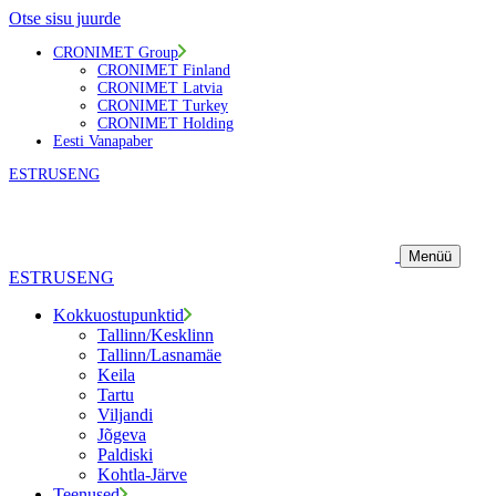
Otse sisu juurde
CRONIMET Group
CRONIMET Finland
CRONIMET Latvia
CRONIMET Turkey
CRONIMET Holding
Eesti Vanapaber
EST
RUS
ENG
Menüü
EST
RUS
ENG
Kokkuostupunktid
Tallinn/Kesklinn
Tallinn/Lasnamäe
Keila
Tartu
Viljandi
Jõgeva
Paldiski
Kohtla-Järve
Teenused