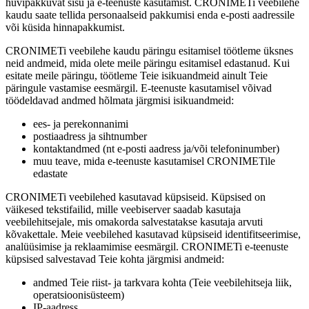
huvipakkuvat sisu ja e-teenuste kasutamist. CRONIMETi veebilehe
kaudu saate tellida personaalseid pakkumisi enda e-posti aadressile
või küsida hinnapakkumist.
CRONIMETi veebilehe kaudu päringu esitamisel töötleme üksnes
neid andmeid, mida olete meile päringu esitamisel edastanud. Kui
esitate meile päringu, töötleme Teie isikuandmeid ainult Teie
päringule vastamise eesmärgil. E-teenuste kasutamisel võivad
töödeldavad andmed hõlmata järgmisi isikuandmeid:
ees- ja perekonnanimi
postiaadress ja sihtnumber
kontaktandmed (nt e-posti aadress ja/või telefoninumber)
muu teave, mida e-teenuste kasutamisel CRONIMETile
edastate
CRONIMETi veebilehed kasutavad küpsiseid. Küpsised on
väikesed tekstifailid, mille veebiserver saadab kasutaja
veebilehitsejale, mis omakorda salvestatakse kasutaja arvuti
kõvakettale. Meie veebilehed kasutavad küpsiseid identifitseerimise,
analüüsimise ja reklaamimise eesmärgil. CRONIMETi e-teenuste
küpsised salvestavad Teie kohta järgmisi andmeid:
andmed Teie riist- ja tarkvara kohta (Teie veebilehitseja liik,
operatsioonisüsteem)
IP-aadress